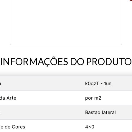
INFORMAÇÕES DO PRODUTO
a
k0qzT - 1un
da Arte
por m2
a
Bastao lateral
e de Cores
4x0