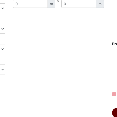
×
m
m
Pr