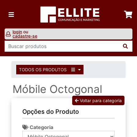
login
ou
cadastre-se
TODOS OS PRODUTOS
Móbile Octogonal
Voltar para categoria
Opções do Produto
Categoria