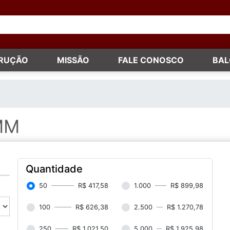
TRUÇÃO
MISSÃO
FALE CONOSCO
BAL
MM
Quantidade
50
R$ 417,58
1.000
R$ 899,98
100
R$ 626,38
2.500
R$ 1.270,78
250
R$ 1.021,50
5.000
R$ 1.925,98