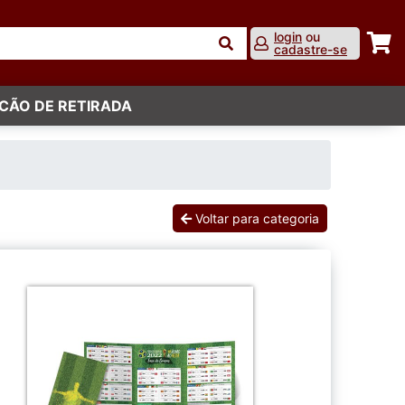
login
ou
cadastre-se
CÃO DE RETIRADA
Voltar para categoria