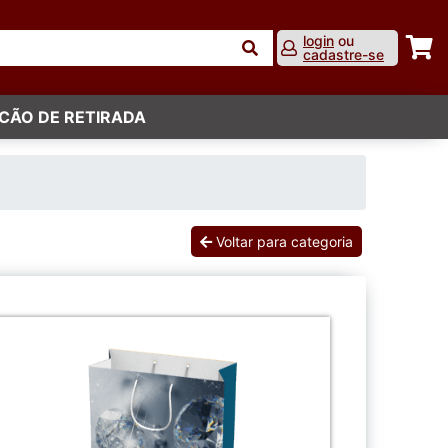
login
ou
cadastre-se
CÃO DE RETIRADA
Voltar para categoria