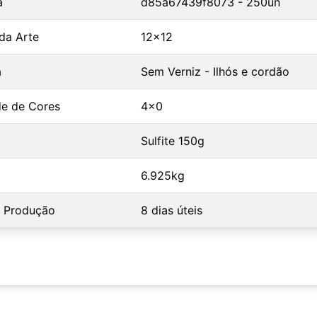
a
d85a67439f8073 - 250un
da Arte
12x12
a
Sem Verniz - Ilhós e cordão
e de Cores
4x0
Sulfite 150g
6.925kg
 Produção
8 dias úteis